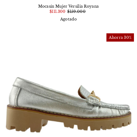
Mocasín Mujer Versilia Royana
$111.300
$159.000
Agotado
Ahorra 30%