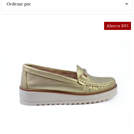
Características
Más relevantes
Ahorra 30%
Más vendidos
Alfabéticamente, A-Z
Alfabéticamente, Z-A
Precio, menor a mayor
Precio, mayor a menor
Fecha: antiguo(a) a reciente
Fecha: reciente a antiguo(a)