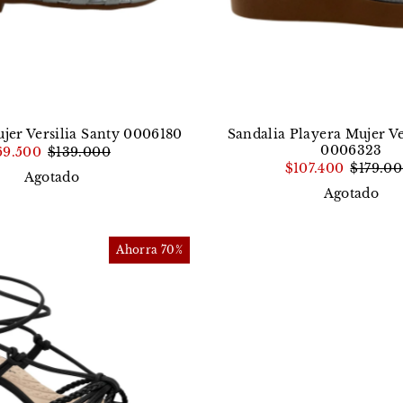
jer Versilia Santy 0006180
Sandalia Playera Mujer Ve
0006323
69.500
$139.000
$107.400
$179.0
Agotado
Agotado
Ahorra 70%