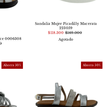
Fecha: antiguo(a) a
reciente
Fecha: reciente a
antiguo(a)
Sandalia Mujer Picadilly Macerata
223059
$118.300
$169.000
tice 0006308
Agotado
0
Ahorra 50%
Ahorra 50%