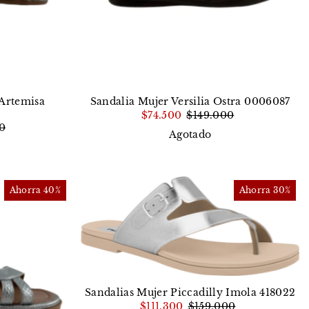
 Artemisa
Sandalia Mujer Versilia Ostra 0006087
$74.500
$149.000
0
Agotado
Ahorra 40%
Ahorra 30%
Sandalias Mujer Piccadilly Imola 418022
$111.300
$159.000