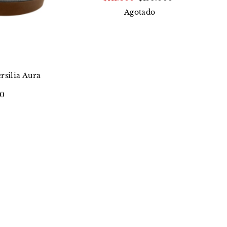
Agotado
rsilia Aura
00