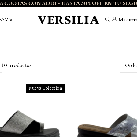
A CUOTAS CON ADDI - HASTA 50% OFF EN TU SEG
O_TEXT
FAQ'S
Mi carr
10 productos
Carac
Más r
Nueva Colección
Más 
Alfab
Alfab
Preci
Preci