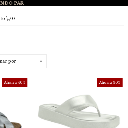
UNDO PAR
ENVÍO GRATIS A NIVEL NACIONAL EN 
ito
0
terísticas
elevantes
Ahorra 40%
Ahorra 30%
vendidos
éticamente, A-Z
éticamente, Z-A
o, menor a mayor
o, mayor a menor