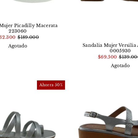
Mujer Picadilly Macerata
223060
32.300
$189.000
Sandalia Mujer Versilia
Agotado
0005930
$69.500
$139.00
Agotado
Ahorra 50%