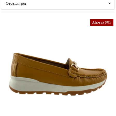
Características
Más relevantes
Ahorra 30%
Más vendidos
Alfabéticamente, A-Z
Alfabéticamente, Z-A
Precio, menor a mayor
Precio, mayor a menor
Fecha: antiguo(a) a reciente
Fecha: reciente a antiguo(a)