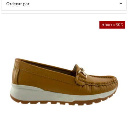
Características
Más relevantes
Ahorra 30%
Más vendidos
Alfabéticamente, A-Z
Alfabéticamente, Z-A
Precio, menor a mayor
Precio, mayor a menor
Fecha: antiguo(a) a reciente
Fecha: reciente a antiguo(a)