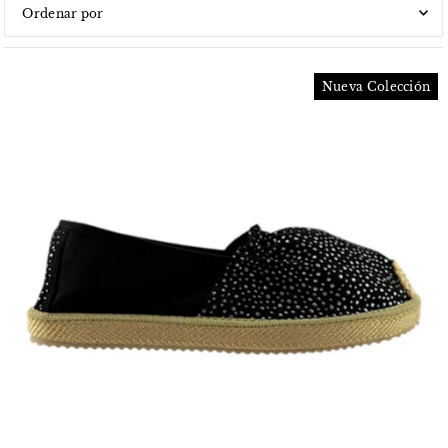
Características
Más relevantes
Nueva Colección
Más vendidos
Alfabéticamente, A-Z
Alfabéticamente, Z-A
Precio, menor a mayor
Precio, mayor a menor
Fecha: antiguo(a) a reciente
Fecha: reciente a antiguo(a)