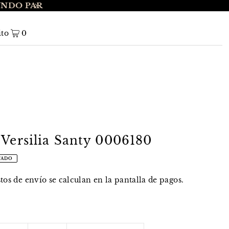
UNDO PAR
ENVÍO GRATIS A NIVEL NACIONAL EN 
ito
0
 Versilia Santy 0006180
TADO
stos de envío
se calculan en la pantalla de pagos.