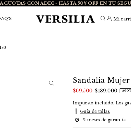
A CUOTAS CON ADDI - HASTA 50% OFF EN TU SEG
O_TEXT
FAQ'S
Mi carr
6180
Sandalia Mujer
$69.500
$139.000
AGO
Impuesto incluido. Los
ga
Guía de tallas
2 meses de garantía