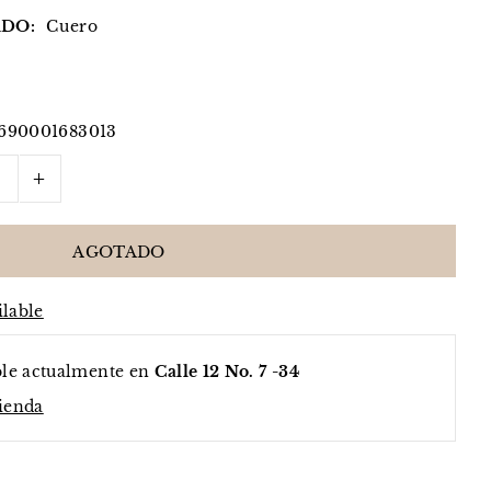
DO:
Cuero
690001683013
+
ilable
ble actualmente en
Calle 12 No. 7 -34
tienda