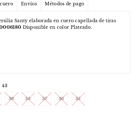
 cuero
Envíos
Métodos de pago
rsilia Santy elaborada en cuero capellada de tiras
0006180
Disponible en color Plateado.
43
39
38
37
36
35