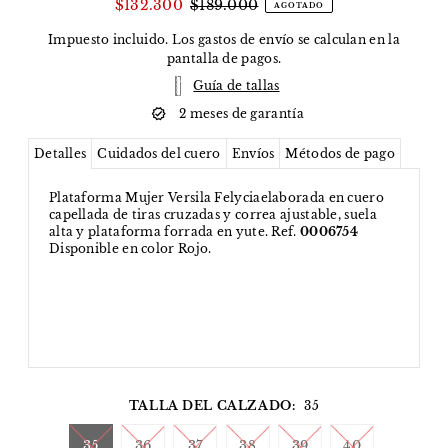
$132.300
$189.000
AGOTADO
Impuesto incluido. Los
gastos de envío
se calculan en la
pantalla de pagos.
Guía de tallas
2 meses de garantía
Detalles
Cuidados del cuero
Envíos
Métodos de pago
Plataforma Mujer Versila Felyciaelaborada en cuero
capellada de tiras cruzadas y correa ajustable, suela
alta y plataforma forrada en yute. Ref.
0006754
Disponible en color Rojo.
TALLA DEL CALZADO:
35
35
36
37
38
39
40