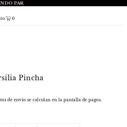
UNDO PAR
ENVÍO GRATIS A NIVEL NACIONAL EN 
ito
0
silia Pincha
stos de envío
se calculan en la pantalla de pagos.