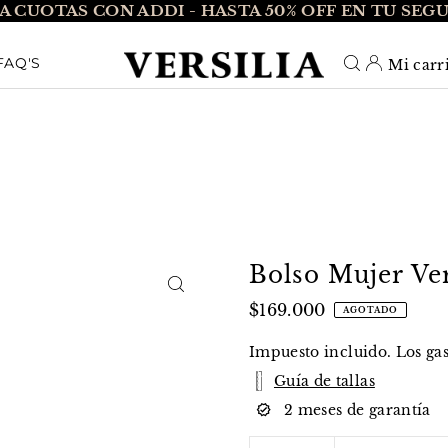
A CUOTAS CON ADDI - HASTA 50% OFF EN TU SEG
O_TEXT
FAQ'S
Mi carr
Bolso Mujer Ver
$169.000
AGOTADO
Impuesto incluido. Los
ga
Guía de tallas
2 meses de garantía