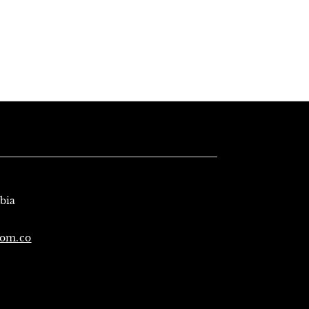
mbia
com.co