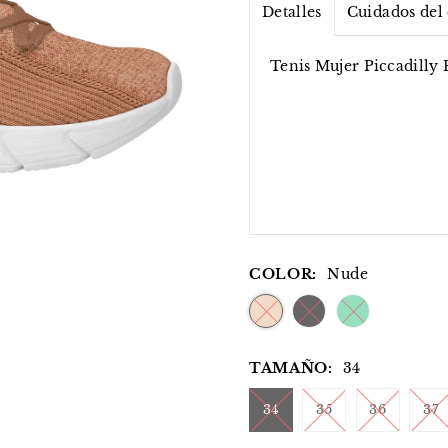
Detalles
Cuidados del
Tenis Mujer Piccadilly 
COLOR:
Nude
TAMAÑO:
34
34
35
36
37