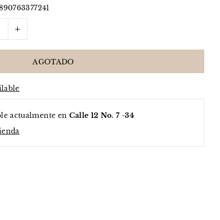
890763377241
+
ilable
ble actualmente en
Calle 12 No. 7 -34
tienda