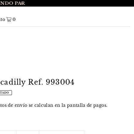
UNDO PAR
ENVÍO GRATIS A NIVEL NACIONAL EN 
ito
0
cadilly Ref. 993004
TADO
stos de envío
se calculan en la pantalla de pagos.