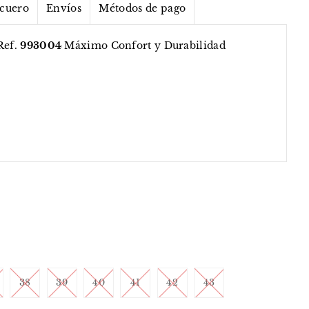
 cuero
Envíos
Métodos de pago
Ref.
993004
Máximo Confort y Durabilidad
38
39
40
41
42
43