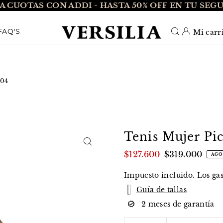
A CUOTAS CON ADDI - HASTA 50% OFF EN TU SEG
O_TEXT
FAQ'S
Mi carr
004
Tenis Mujer Pic
$127.600
$319.000
AGO
Impuesto incluido. Los
ga
Guía de tallas
2 meses de garantía