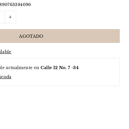
890763384096
+
ilable
ble actualmente en
Calle 12 No. 7 -34
tienda