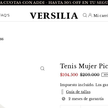
A CUOTAS CON ADDI - HASTA 50% OFF EN TU SEG
O_TEXT
FAQ'S
Mi carr
086
Tenis Mujer Pic
$104.500
$209.000
AG
Impuesto incluido. Los
ga
Guía de tallas
2 meses de garantía