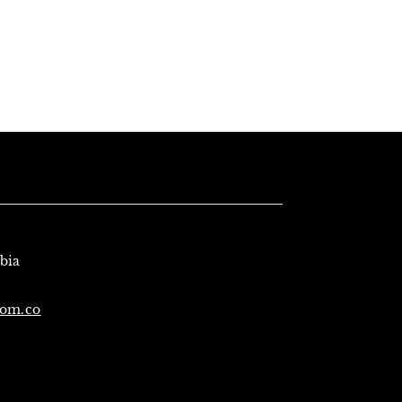
mbia
com.co