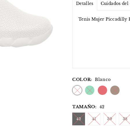
Detalles
Cuidados del
Tenis Mujer Piccadilly 
COLOR:
Blanco
TAMAÑO:
42
42
41
39
38