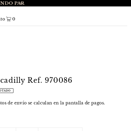
UNDO PAR
ENVÍO GRATIS A NIVEL NACIONAL EN 
ito
0
cadilly Ref. 970086
OTADO
stos de envío
se calculan en la pantalla de pagos.