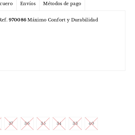
 cuero
Envíos
Métodos de pago
Ref.
970086
Máximo Confort y Durabilidad
37
36
35
34
33
40