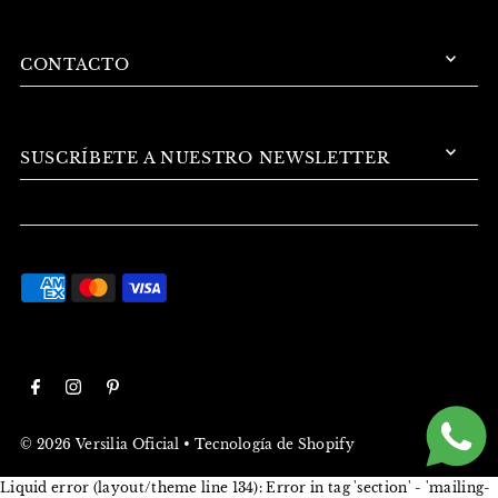
CONTACTO
SUSCRÍBETE A NUESTRO NEWSLETTER
© 2026 Versilia Oficial
•
Tecnología de Shopify
Liquid error (layout/theme line 134): Error in tag 'section' - 'mailing-