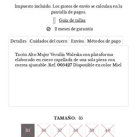
Impuesto incluido. Los
gastos de envío
se calculan en la
pantalla de pagos.
Guía de tallas
2 meses de garantía
Detalles
Cuidados del cuero
Envíos
Métodos de pago
Tacón Alto Mujer Versilia Waleska con plataforma
elaborado en cuero capellada de una sola pieza con
correa ajustable. Ref.
005427
Disponible en color Miel
TAMAÑO:
35
35
36
37
38
39
40