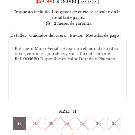
$59.500
$119.000
AGOTADO
Impuesto incluido. Los
gastos de envío
se calculan en la
pantalla de pagos.
2 meses de garantía
Detalles
Cuidados del cuero
Envíos
Métodos de pago
Bolichero Mujer Versilia Acuarium elaborada en fibra
textil, cordones ajustables y suela forrada en yute.
Ref.
005620
Disponible en color Dorado y Plateado.
SIZE:
41
41
40
39
38
37
36
35