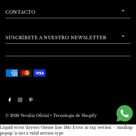
CONTACTO
SUSCRÍBETE A NUESTRO NEWSLETTER
© 2026 Versilia Oficial
•
Tecnología de Shopify
Liquid error (layout/theme line 134): Error in tag 'section' - 'mailing-
popup' is not a valid section type