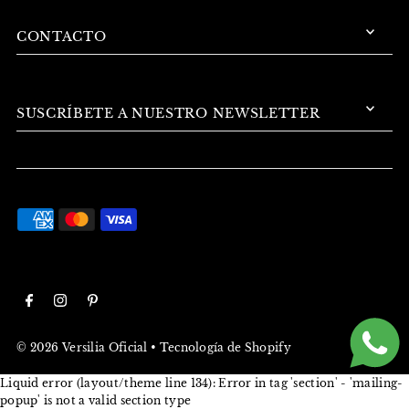
CONTACTO
SUSCRÍBETE A NUESTRO NEWSLETTER
© 2026 Versilia Oficial
•
Tecnología de Shopify
Liquid error (layout/theme line 134): Error in tag 'section' - 'mailing-
popup' is not a valid section type